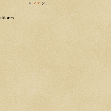
►
2011
(25)
uidores