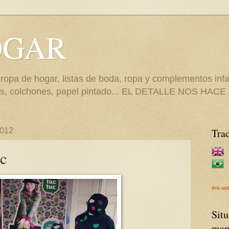
OGAR
 ropa de hogar, listas de boda, ropa y complementos infan
erías, colchones, papel pintado... EL DETALLE NOS HA
2012
Tra
c
this wi
Situ
map