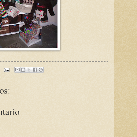
os:
ntario