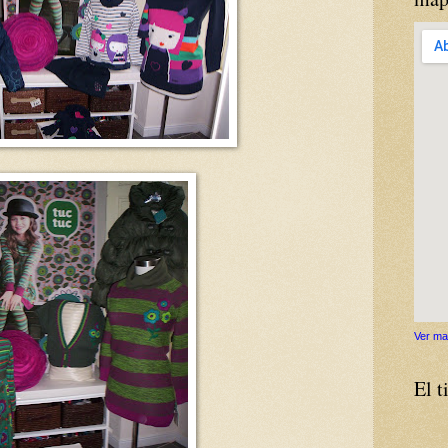
Ver ma
El 