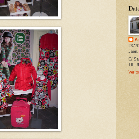
Dat
Ar
23770
Jaén,
C/ Sa
Tlf.:
Ver to