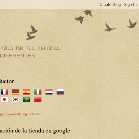
tiles Tuc Tuc, mantillas,
CE DIFERENTES.
ductor
dget by www.AllBlogTools.com
ación de la tienda en google
s